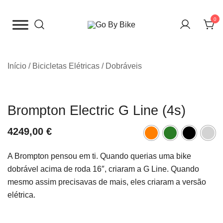
Saltar
para
0
o
The Urban Bike Shop
Go By Bike
conteúdo
Início
/
Bicicletas Elétricas
/
Dobráveis
Brompton Electric G Line (4s)
4249,00
€
A Brompton pensou em ti. Quando querias uma bike
dobrável acima de roda 16″, criaram a G Line. Quando
mesmo assim precisavas de mais, eles criaram a versão
elétrica.