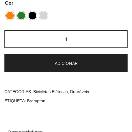
Cor
Quantidade
de
Brompton
Electric
ADICIONAR
G
Line
(4s)
CATEGORIAS:
Bicicletas Elétricas
,
Dobráveis
ETIQUETA:
Brompton