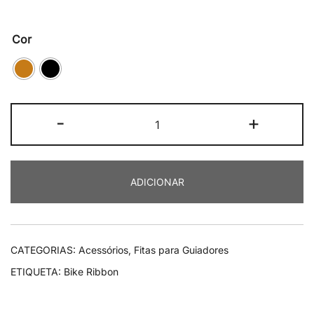
Cor
Quantidade
-
+
de
Bike
Ribbon
ADICIONAR
Eolo
Soft
CATEGORIAS:
Acessórios
,
Fitas para Guiadores
ETIQUETA:
Bike Ribbon