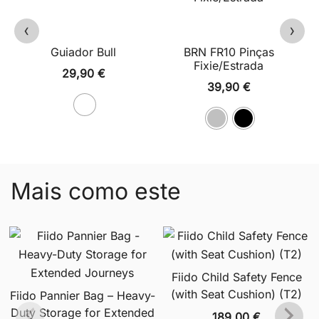
‹
›
Guiador Bull
BRN FR10 Pinças
Fixie/Estrada
29,90
€
39,90
€
Mais como este
Fiido Child Safety Fence
(with Seat Cushion) (T2)
Fiido Pannier Bag – Heavy-
Duty Storage for Extended
189,00
€