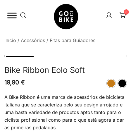
Saltar
para
0
o
conteúdo
The Urban Bike Shop
Go By Bike
Início
/
Acessórios
/
Fitas para Guiadores
Bike Ribbon Eolo Soft
19,90
€
A Bike Ribbon é uma marca de acessórios de bicicleta
italiana que se caracteriza pelo seu design arrojado e
uma basta variedade de produtos aptos tanto para o
ciclista profissional como para o que está agora a dar
as primeiras pedaladas.