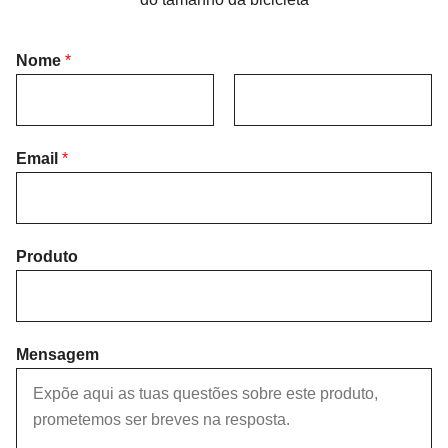
Nome
*
F
L
i
Email
*
a
r
s
s
t
t
Produto
Mensagem