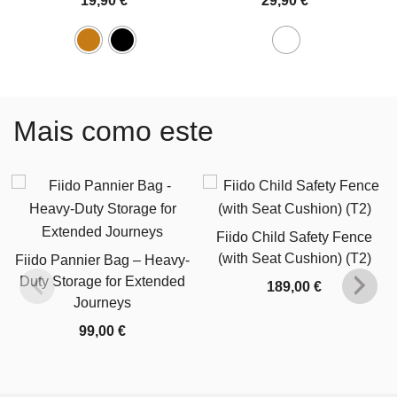
19,90
€
29,90
€
Mais como este
Fiido Child Safety Fence
(with Seat Cushion) (T2)
Fiido Pannier Bag – Heavy-
Duty Storage for Extended
189,00
€
Journeys
99,00
€