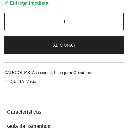
✔ Entrega Imediata
Quantidade
de
Velox
Guidoline
ADICIONAR
Maxi
Cork
CATEGORIAS:
Acessórios
,
Fitas para Guiadores
ETIQUETA:
Velox
Características
Guia de Tamanhos