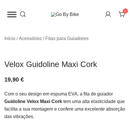
Saltar
para
0
o
The Urban Bike Shop
Go By Bike
conteúdo
Início
/
Acessórios
/
Fitas para Guiadores
Velox Guidoline Maxi Cork
19,90
€
Com o seu design em espuma EVA, a fita de guiador
Guidoline Velox Maxi Cork
tem uma alta elasticidade que
facilita a sua montagem e confere uma excelente absorção
das vibrações.