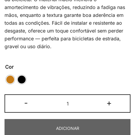
amortecimento de vibrações, reduzindo a fadiga nas
mãos, enquanto a textura garante boa aderência em
todas as condições. Fácil de instalar e resistente ao
desgaste, oferece um toque confortável sem perder
performance — perfeita para bicicletas de estrada,
gravel ou uso diário.
Cor
Quantidade
-
+
de
BRN
Eolo
ADICIONAR
Soft