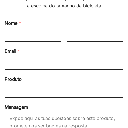
a escolha do tamanho da bicicleta
Nome
*
F
L
Email
*
i
a
r
s
s
t
t
Produto
Mensagem