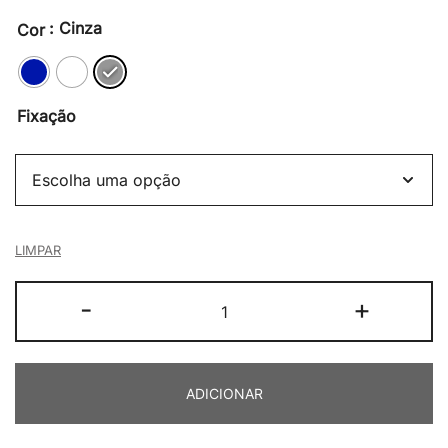
: Cinza
Cor
Fixação
LIMPAR
Quantidade
-
+
de
Bobike
One
ADICIONAR
Maxi