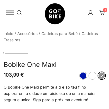
Saltar
para
0
o
conteúdo
The Urban Bike Shop
Go By Bike
Início
/
Acessórios
/
Cadeiras para Bebé
/
Cadeiras
Traseiras
Bobike One Maxi
103,99
€
O Bobike One Maxi permite a ti e ao teu filho
explorarem a cidade em bicicleta de uma maneira
segura e única. Siga para a próxima aventura!