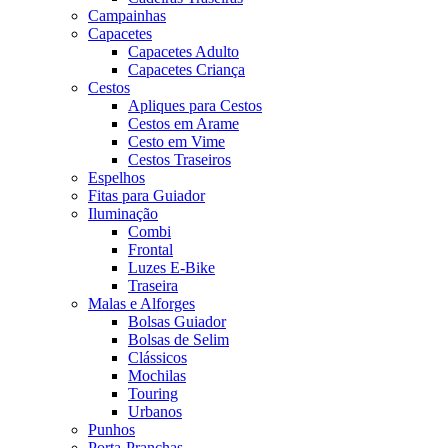
Campainhas
Capacetes
Capacetes Adulto
Capacetes Criança
Cestos
Apliques para Cestos
Cestos em Arame
Cesto em Vime
Cestos Traseiros
Espelhos
Fitas para Guiador
Iluminação
Combi
Frontal
Luzes E-Bike
Traseira
Malas e Alforges
Bolsas Guiador
Bolsas de Selim
Clássicos
Mochilas
Touring
Urbanos
Punhos
Porta-Pranchas