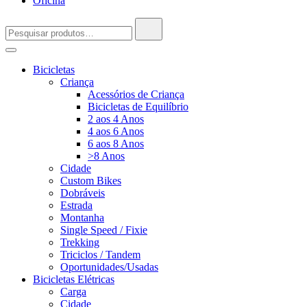
Oficina
Pesquisar
por:
Bicicletas
Criança
Acessórios de Criança
Bicicletas de Equilíbrio
2 aos 4 Anos
4 aos 6 Anos
6 aos 8 Anos
>8 Anos
Cidade
Custom Bikes
Dobráveis
Estrada
Montanha
Single Speed / Fixie
Trekking
Triciclos / Tandem
Oportunidades/Usadas
Bicicletas Elétricas
Carga
Cidade