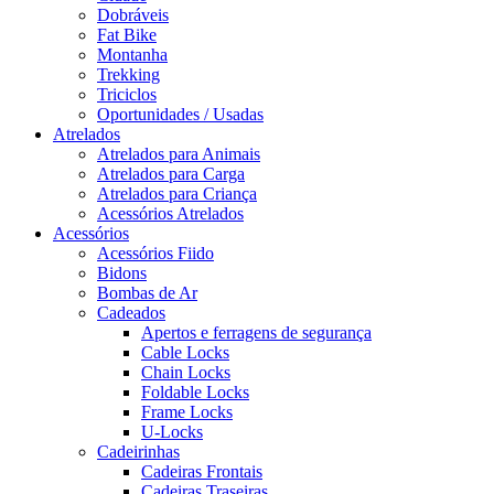
Dobráveis
Fat Bike
Montanha
Trekking
Triciclos
Oportunidades / Usadas
Atrelados
Atrelados para Animais
Atrelados para Carga
Atrelados para Criança
Acessórios Atrelados
Acessórios
Acessórios Fiido
Bidons
Bombas de Ar
Cadeados
Apertos e ferragens de segurança
Cable Locks
Chain Locks
Foldable Locks
Frame Locks
U-Locks
Cadeirinhas
Cadeiras Frontais
Cadeiras Traseiras