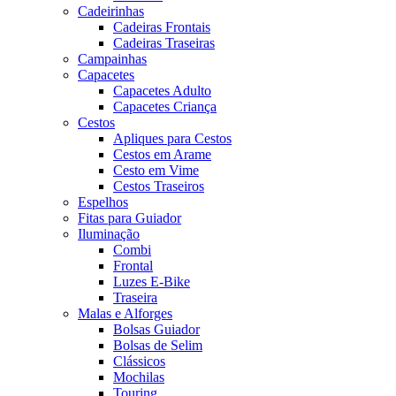
Cadeirinhas
Cadeiras Frontais
Cadeiras Traseiras
Campainhas
Capacetes
Capacetes Adulto
Capacetes Criança
Cestos
Apliques para Cestos
Cestos em Arame
Cesto em Vime
Cestos Traseiros
Espelhos
Fitas para Guiador
Iluminação
Combi
Frontal
Luzes E-Bike
Traseira
Malas e Alforges
Bolsas Guiador
Bolsas de Selim
Clássicos
Mochilas
Touring