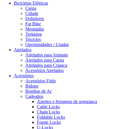
Bicicletas Elétricas
Carga
Cidade
Dobráveis
Fat Bike
Montanha
Trekking
Triciclos
Oportunidades / Usadas
Atrelados
Atrelados para Animais
Atrelados para Carga
Atrelados para Criança
Acessórios Atrelados
Acessórios
Acessórios Fiido
Bidons
Bombas de Ar
Cadeados
Apertos e ferragens de segurança
Cable Locks
Chain Locks
Foldable Locks
Frame Locks
U-Locks