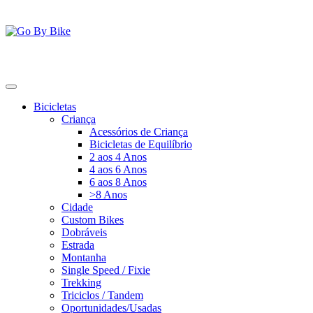
Saltar
para
o
conteúdo
Go By Bike
The Urban Bike Shop
Bicicletas
Criança
Acessórios de Criança
Bicicletas de Equilíbrio
2 aos 4 Anos
4 aos 6 Anos
6 aos 8 Anos
>8 Anos
Cidade
Custom Bikes
Dobráveis
Estrada
Montanha
Single Speed / Fixie
Trekking
Triciclos / Tandem
Oportunidades/Usadas