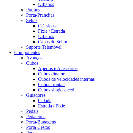
Urbanos
Punhos
Porta-Pranchas
Selins
Clássicos
Fixie / Estrada
Urbanos
Capas de Selim
Suporte Telemóvel
Componentes
Avanços
Cubos
Apertos e Acessórios
Cubos dínamo
Cubos de velocidades internas
Cubos frontais
Cubos single speed
Guiadores
Cidade
Estrada / Fixie
Pedais
Pedaleiros
Porta-Bagagens
Porta-Cestos
Pneus