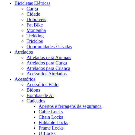
Bicicletas Elétricas
Carga
Cidade
Dobráveis
Fat Bike
Montanha
Trekking
Triciclos
Oportunidades / Usadas
Atrelados
Atrelados para Animais
Atrelados para Carga
Atrelados para Criança
Acessórios Atrelados
Acessórios
Acessórios Fiido
Bidons
Bombas de Ar
Cadeados
Apertos e ferragens de segurança
Cable Locks
Chain Locks
Foldable Locks
Frame Locks
U-Locks