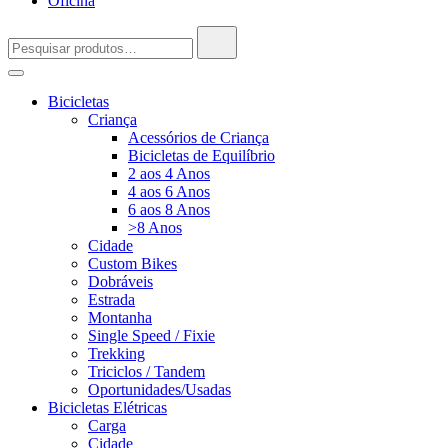
Oficina
Pesquisar
por:
Bicicletas
Criança
Acessórios de Criança
Bicicletas de Equilíbrio
2 aos 4 Anos
4 aos 6 Anos
6 aos 8 Anos
>8 Anos
Cidade
Custom Bikes
Dobráveis
Estrada
Montanha
Single Speed / Fixie
Trekking
Triciclos / Tandem
Oportunidades/Usadas
Bicicletas Elétricas
Carga
Cidade