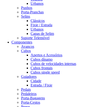
Urbanos
Punhos
Porta-Pranchas
Selins
Clássicos
Fixie / Estrada
Urbanos
Capas de Selim
Suporte Telemóvel
Componentes
Avanços
Cubos
Apertos e Acessórios
Cubos dínamo
Cubos de velocidades internas
Cubos frontais
Cubos single speed
Guiadores
Cidade
Estrada / Fixie
Pedais
Pedaleiros
Porta-Bagagens
Porta-Cestos
Pneus