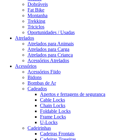
Dobráveis
Fat Bike
Montanha
Trekking
Triciclos
Oportunidades / Usadas
Atrelados
Atrelados para Animais
Atrelados para Carga
Atrelados para Criança
Acessórios Atrelados
Acessórios
Acessórios Fiido
Bidons
Bombas de Ar
Cadeados
Apertos e ferragens de segurança
Cable Locks
Chain Locks
Foldable Locks
Frame Locks
U-Locks
Cadeirinhas
Cadeiras Frontais
Cadeiras Traseiras