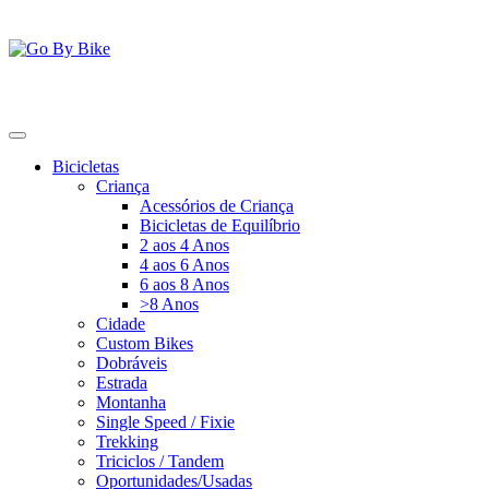
Saltar
para
o
conteúdo
Go By Bike
The Urban Bike Shop
Bicicletas
Criança
Acessórios de Criança
Bicicletas de Equilíbrio
2 aos 4 Anos
4 aos 6 Anos
6 aos 8 Anos
>8 Anos
Cidade
Custom Bikes
Dobráveis
Estrada
Montanha
Single Speed / Fixie
Trekking
Triciclos / Tandem
Oportunidades/Usadas