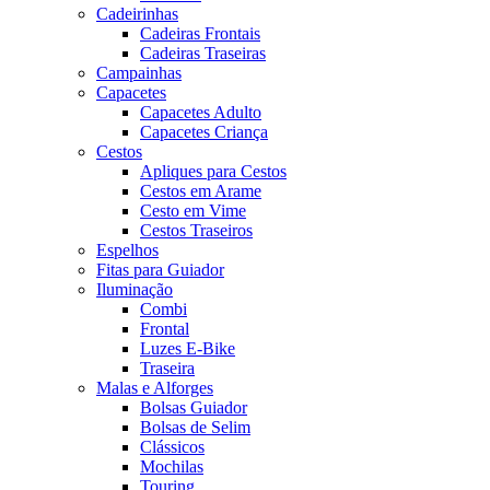
Cadeirinhas
Cadeiras Frontais
Cadeiras Traseiras
Campainhas
Capacetes
Capacetes Adulto
Capacetes Criança
Cestos
Apliques para Cestos
Cestos em Arame
Cesto em Vime
Cestos Traseiros
Espelhos
Fitas para Guiador
Iluminação
Combi
Frontal
Luzes E-Bike
Traseira
Malas e Alforges
Bolsas Guiador
Bolsas de Selim
Clássicos
Mochilas
Touring