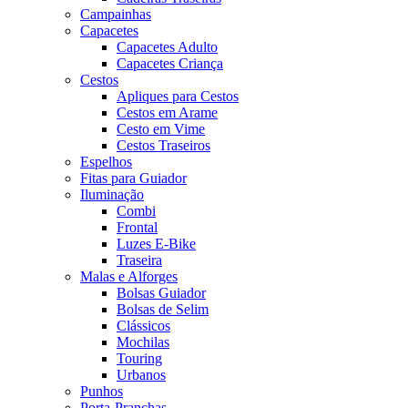
Campainhas
Capacetes
Capacetes Adulto
Capacetes Criança
Cestos
Apliques para Cestos
Cestos em Arame
Cesto em Vime
Cestos Traseiros
Espelhos
Fitas para Guiador
Iluminação
Combi
Frontal
Luzes E-Bike
Traseira
Malas e Alforges
Bolsas Guiador
Bolsas de Selim
Clássicos
Mochilas
Touring
Urbanos
Punhos
Porta-Pranchas