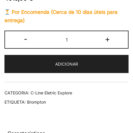
Por Encomenda (Cerca de 10 dias úteis para
entrega)
Quantidade
-
+
de
Brompton
Electric
ADICIONAR
C-
Line
Explore
Gloss
CATEGORIA:
C-Line Eletric Explore
Black
ETIQUETA:
Brompton
Lacquer