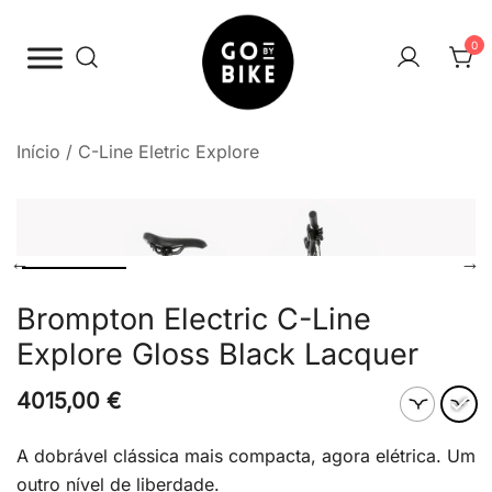
Saltar
para
0
o
conteúdo
The Urban Bike Shop
Go By Bike
Início
/
C-Line Eletric Explore
Brompton Electric C-Line
Explore Gloss Black Lacquer
4015,00
€
A dobrável clássica mais compacta, agora elétrica. Um
outro nível de liberdade.