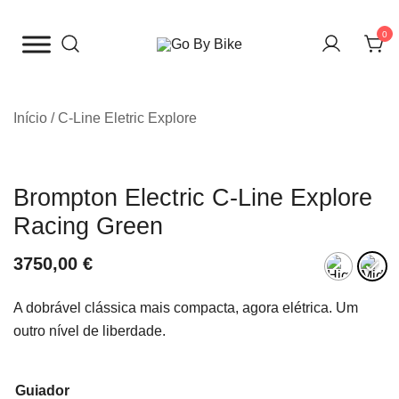
Saltar
para
0
o
The Urban Bike Shop
Go By Bike
conteúdo
Início
/
C-Line Eletric Explore
Brompton Electric C-Line Explore
Racing Green
3750,00
€
A dobrável clássica mais compacta, agora elétrica. Um
outro nível de liberdade.
Guiador