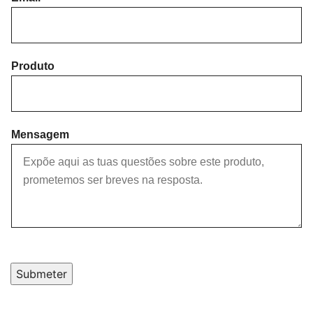
r
s
s
t
t
Produto
Mensagem
Submeter