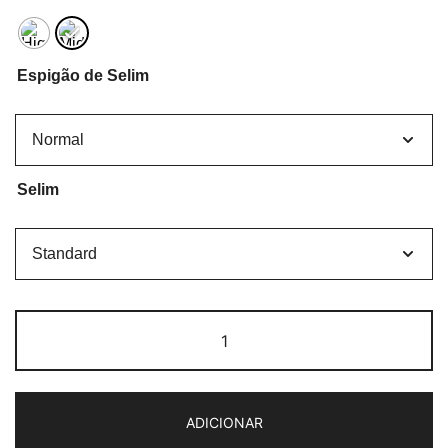
Espigão de Selim
Selim
Quantidade
de
Brompton
Electric
ADICIONAR
C-