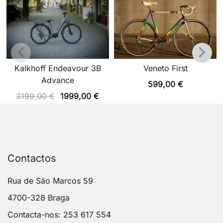
Kalkhoff Endeavour 3B
Veneto First
Advance
599,00
€
O
O
3199,00
€
1999,00
€
preço
preço
original
atual
era:
é:
3199,00 €.
1999,00 €.
Contactos
Rua de São Marcos 59
4700-328 Braga
Contacta-nos: 253 617 554