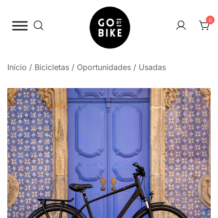
Saltar
para
0
o
conteúdo
The Urban Bike Shop
Go By Bike
Início
/
Bicicletas
/
Oportunidades / Usadas