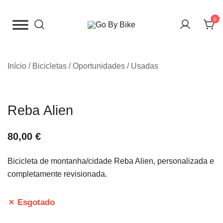
Saltar
para
0
o
The Urban Bike Shop
Go By Bike
conteúdo
Início
/
Bicicletas
/
Oportunidades / Usadas
Reba Alien
80,00
€
Bicicleta de montanha/cidade Reba Alien, personalizada e
completamente revisionada.
✗ Esgotado