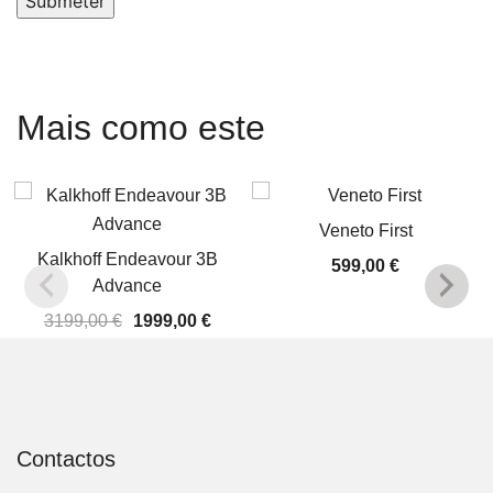
Submeter
Mais como este
Veneto First
Kalkhoff Endeavour 3B
599,00
€
Advance
O
O
3199,00
€
1999,00
€
preço
preço
original
atual
era:
é:
3199,00 €.
1999,00 €.
Contactos