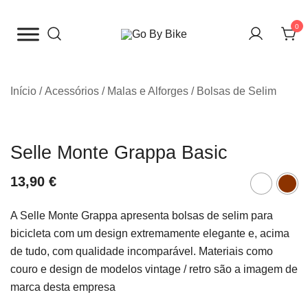
Saltar
para
0
o
The Urban Bike Shop
Go By Bike
conteúdo
Início
/
Acessórios
/
Malas e Alforges
/
Bolsas de Selim
Selle Monte Grappa Basic
13,90
€
A Selle Monte Grappa apresenta bolsas de selim para
bicicleta com um design extremamente elegante e, acima
de tudo, com qualidade incomparável. M
ateriais como
couro e design de modelos vintage / retro são a imagem de
marca desta empresa