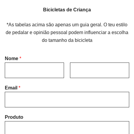
Bicicletas de Criança
*As tabelas acima são apenas um guia geral. O teu estilo
de pedalar e opinião pessoal podem influenciar a escolha
do tamanho da bicicleta
Nome
*
F
L
i
Email
*
a
r
s
s
t
t
Produto