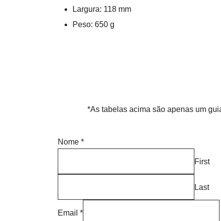
Largura: 118 mm
Peso: 650 g
*As tabelas acima são apenas um guia 
Nome
*
First
Last
Email
*