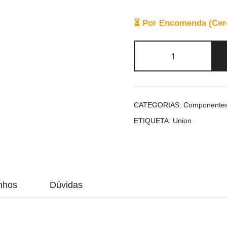
⏳ Por Encomenda (Cerca
Quantidade
de
Union
SP-
685H
CATEGORIAS:
Componente
ETIQUETA:
Union
nhos
Dúvidas