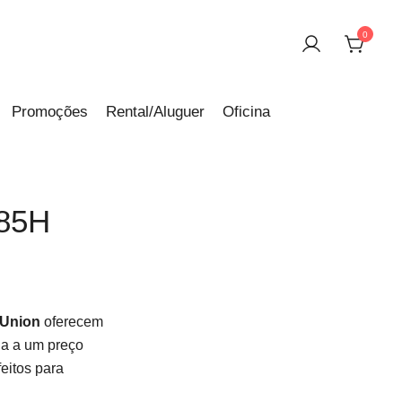
0
Promoções
Rental/Aluguer
Oficina
685H
Union
oferecem
ia a um preço
feitos para