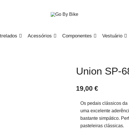
The Urban Bike Shop
Go By Bike
trelados
Acessórios
Componentes
Vestuário
Union SP-
19,00
€
Os pedais clássicos da
uma excelente aderênc
bastante simpático. Per
pasteleiras clássicas.