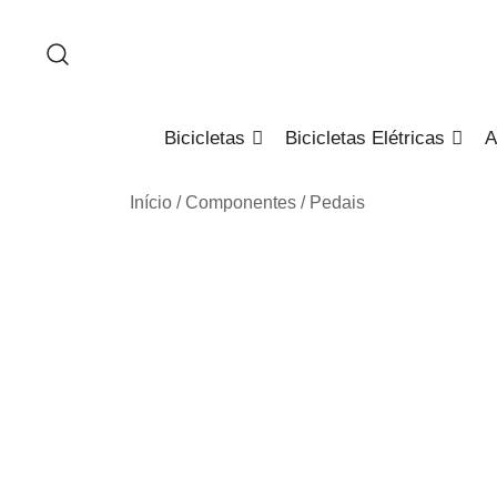
Saltar
para
o
conteúdo
Bicicletas
Bicicletas Elétricas
A
Início
/
Componentes
/
Pedais