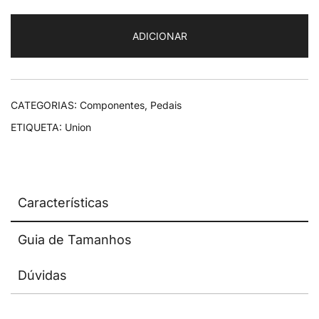
Union
SP-
ADICIONAR
687H
CATEGORIAS:
Componentes
,
Pedais
ETIQUETA:
Union
Características
Guia de Tamanhos
Dúvidas