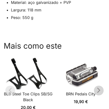
Material: aço galvanizado + PVP
Largura: 118 mm
Peso: 550 g
Mais como este
BLB Steel Toe Clips SB/SG
BRN Pedais City
Black
19,90
€
20,00
€