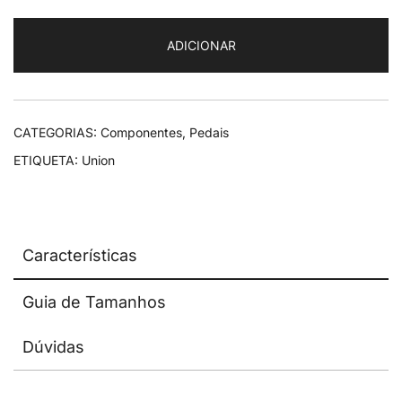
Union
SP-
ADICIONAR
689
Black
CATEGORIAS:
Componentes
,
Pedais
ETIQUETA:
Union
Características
Guia de Tamanhos
Dúvidas