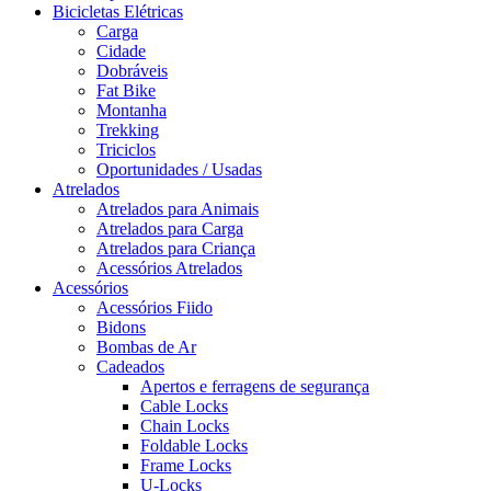
Bicicletas Elétricas
Carga
Cidade
Dobráveis
Fat Bike
Montanha
Trekking
Triciclos
Oportunidades / Usadas
Atrelados
Atrelados para Animais
Atrelados para Carga
Atrelados para Criança
Acessórios Atrelados
Acessórios
Acessórios Fiido
Bidons
Bombas de Ar
Cadeados
Apertos e ferragens de segurança
Cable Locks
Chain Locks
Foldable Locks
Frame Locks
U-Locks