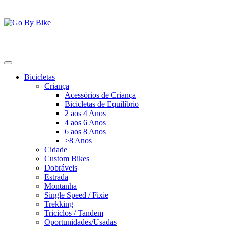
Saltar
para
o
conteúdo
Go By Bike
The Urban Bike Shop
Bicicletas
Criança
Acessórios de Criança
Bicicletas de Equilíbrio
2 aos 4 Anos
4 aos 6 Anos
6 aos 8 Anos
>8 Anos
Cidade
Custom Bikes
Dobráveis
Estrada
Montanha
Single Speed / Fixie
Trekking
Triciclos / Tandem
Oportunidades/Usadas