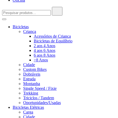
Oficina
Pesquisar
por:
Bicicletas
Criança
Acessórios de Criança
Bicicletas de Equilíbrio
2 aos 4 Anos
4 aos 6 Anos
6 aos 8 Anos
>8 Anos
Cidade
Custom Bikes
Dobráveis
Estrada
Montanha
Single Speed / Fixie
Trekking
Triciclos / Tandem
Oportunidades/Usadas
Bicicletas Elétricas
Carga
Cidade