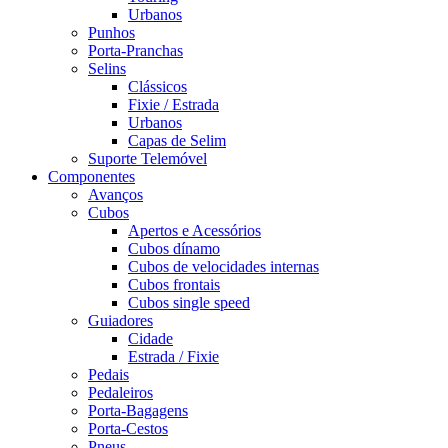
Urbanos
Punhos
Porta-Pranchas
Selins
Clássicos
Fixie / Estrada
Urbanos
Capas de Selim
Suporte Telemóvel
Componentes
Avanços
Cubos
Apertos e Acessórios
Cubos dínamo
Cubos de velocidades internas
Cubos frontais
Cubos single speed
Guiadores
Cidade
Estrada / Fixie
Pedais
Pedaleiros
Porta-Bagagens
Porta-Cestos
Pneus