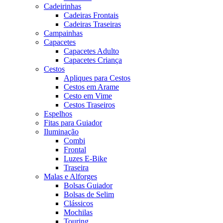
Cadeirinhas
Cadeiras Frontais
Cadeiras Traseiras
Campainhas
Capacetes
Capacetes Adulto
Capacetes Criança
Cestos
Apliques para Cestos
Cestos em Arame
Cesto em Vime
Cestos Traseiros
Espelhos
Fitas para Guiador
Iluminação
Combi
Frontal
Luzes E-Bike
Traseira
Malas e Alforges
Bolsas Guiador
Bolsas de Selim
Clássicos
Mochilas
Touring