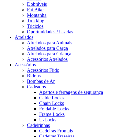
Dobráveis
Fat Bike
Montanha
Trekking
Triciclos
Oportunidades / Usadas
Atrelados
Atrelados para Animais
Atrelados para Carga
Atrelados para Criança
Acessórios Atrelados
Acessórios
Acessórios Fiido
Bidons
Bombas de Ar
Cadeados
Apertos e ferragens de segurança
Cable Locks
Chain Locks
Foldable Locks
Frame Locks
U-Locks
Cadeirinhas
Cadeiras Frontais
Cadeiras Traseiras