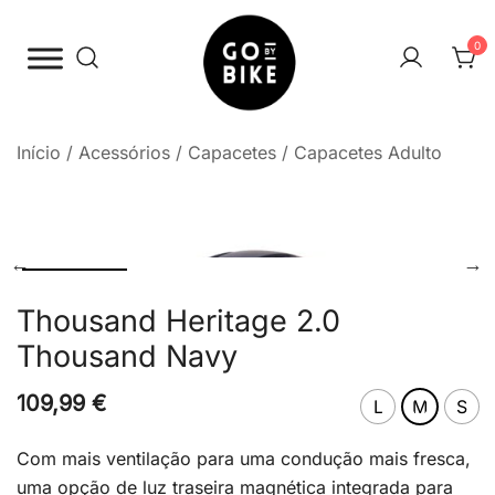
Saltar
para
0
o
conteúdo
The Urban Bike Shop
Go By Bike
Início
/
Acessórios
/
Capacetes
/
Capacetes Adulto
Thousand Heritage 2.0
Thousand Navy
109,99
€
L
M
S
Com mais ventilação para uma condução mais fresca,
uma opção de luz traseira magnética integrada para