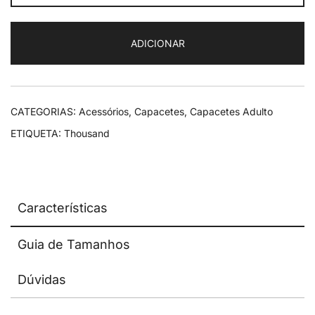
Thousand
Heritage
ADICIONAR
2.0
Thousand
Navy
CATEGORIAS:
Acessórios
,
Capacetes
,
Capacetes Adulto
ETIQUETA:
Thousand
Características
Guia de Tamanhos
Dúvidas