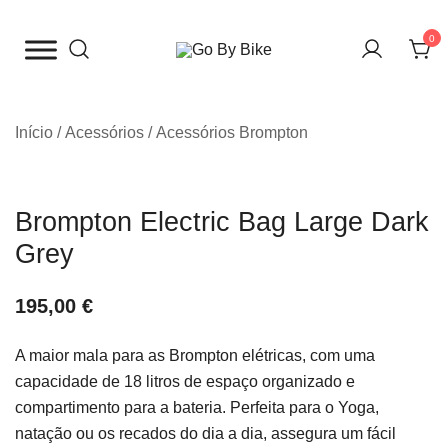
Saltar
para
0
o
The Urban Bike Shop
Go By Bike
conteúdo
Início
/
Acessórios
/
Acessórios Brompton
Brompton Electric Bag Large Dark
Grey
195,00
€
A maior mala para as Brompton elétricas, com uma
capacidade de 18 litros de espaço organizado e
compartimento para a bateria. Perfeita para o Yoga,
natação ou os recados do dia a dia, assegura um fácil