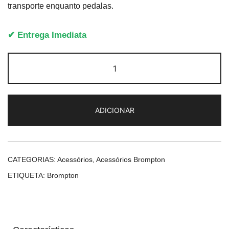
transporte enquanto pedalas.
✔ Entrega Imediata
Quantidade
de
Brompton
Electric
ADICIONAR
Bag
Large
Dark
Grey
CATEGORIAS:
Acessórios
,
Acessórios Brompton
ETIQUETA:
Brompton