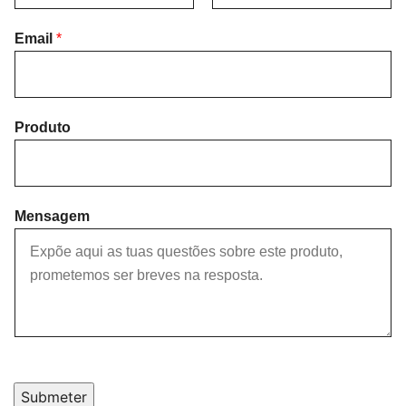
F
L
i
Email
*
a
r
s
s
t
t
Produto
Mensagem
Submeter