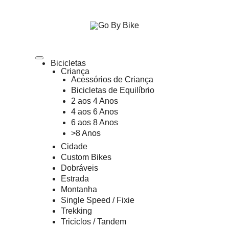
The Urban Bike Shop
Go By Bike
Bicicletas
Criança
Acessórios de Criança
Bicicletas de Equilíbrio
2 aos 4 Anos
4 aos 6 Anos
6 aos 8 Anos
>8 Anos
Cidade
Custom Bikes
Dobráveis
Estrada
Montanha
Single Speed / Fixie
Trekking
Triciclos / Tandem