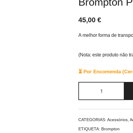
Brompton P
45,00
€
A melhor forma de transpo
(Nota: este produto não t
⏳ Por Encomenda (Cerca
Quantidade
de
Brompton
Phone
Mount
CATEGORIAS:
Acessórios
,
A
ETIQUETA:
Brompton