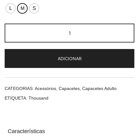
L
M
S
Quantidade
de
Thousand
Heritage
ADICIONAR
Carbon
Black
CATEGORIAS:
Acessórios
,
Capacetes
,
Capacetes Adulto
ETIQUETA:
Thousand
Características