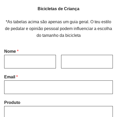
Bicicletas de Criança
*As tabelas acima são apenas um guia geral. O teu estilo
de pedalar e opinião pessoal podem influenciar a escolha
do tamanho da bicicleta
Nome
*
F
L
i
Email
*
a
r
s
s
t
t
Produto